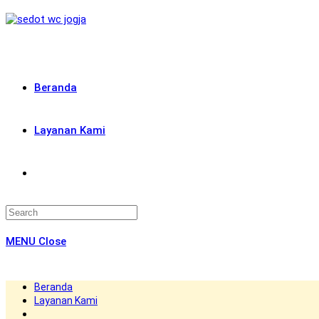
Skip
to
content
Beranda
Layanan Kami
Toggle
website
MENU
Close
search
Beranda
Layanan Kami
Toggle