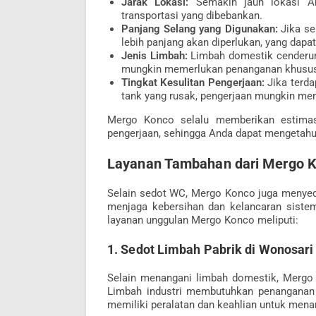
Jarak Lokasi:
Semakin jauh lokasi An
transportasi yang dibebankan.
Panjang Selang yang Digunakan:
Jika sep
lebih panjang akan diperlukan, yang dapa
Jenis Limbah:
Limbah domestik cenderung
mungkin memerlukan penanganan khusu
Tingkat Kesulitan Pengerjaan:
Jika terda
tank yang rusak, pengerjaan mungkin me
Mergo Konco selalu memberikan estimas
pengerjaan, sehingga Anda dapat mengetahui
Layanan Tambahan dari Mergo K
Selain sedot WC, Mergo Konco juga menye
menjaga kebersihan dan kelancaran siste
layanan unggulan Mergo Konco meliputi:
1. Sedot Limbah Pabrik di Wonosari
Selain menangani limbah domestik, Mergo 
Limbah industri membutuhkan penanganan y
memiliki peralatan dan keahlian untuk mena