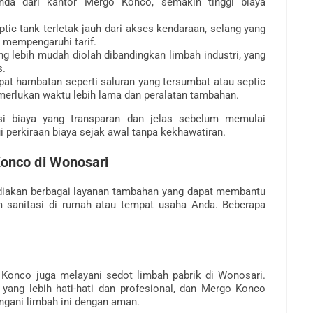
da dari kantor Mergo Konco, semakin tinggi biaya
tic tank terletak jauh dari akses kendaraan, selang yang
t mempengaruhi tarif.
 lebih mudah diolah dibandingkan limbah industri, yang
s.
pat hambatan seperti saluran yang tersumbat atau septic
merlukan waktu lebih lama dan peralatan tambahan.
i biaya yang transparan dan jelas sebelum memulai
 perkiraan biaya sejak awal tanpa kekhawatiran.
onco di Wonosari
diakan berbagai layanan tambahan yang dapat membantu
m sanitasi di rumah atau tempat usaha Anda. Beberapa
Konco juga melayani sedot limbah pabrik di Wonosari.
ang lebih hati-hati dan profesional, dan Mergo Konco
ngani limbah ini dengan aman.