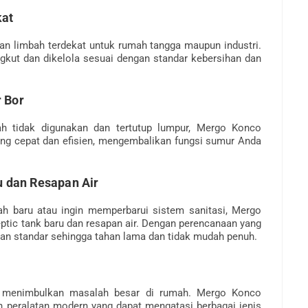
kat
n limbah terdekat untuk rumah tangga maupun industri.
gkut dan dikelola sesuai dengan standar kebersihan dan
 Bor
h tidak digunakan dan tertutup lumpur, Mergo Konco
ng cepat dan efisien, mengembalikan fungsi sumur Anda
u dan Resapan Air
 baru atau ingin memperbarui sistem sanitasi, Mergo
tic tank baru dan resapan air. Dengan perencanaan yang
gan standar sehingga tahan lama dan tidak mudah penuh.
 menimbulkan masalah besar di rumah. Mergo Konco
 peralatan modern yang dapat mengatasi berbagai jenis